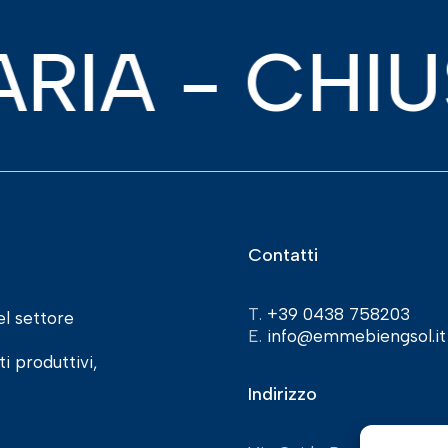
 - CHIUSUR
Contatti
T.
+39 0438 758203
el settore
E.
info@emmebiengsol.it
i produttivi,
Indirizzo