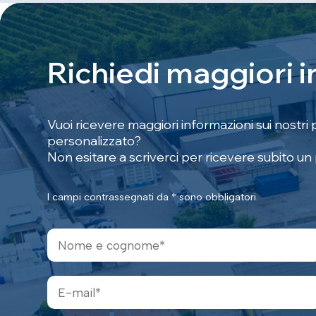
R
i
c
h
i
e
d
i
m
a
g
g
i
o
r
i
i
Vuoi ricevere maggiori informazioni sui nostri 
personalizzato?
Non esitare a scriverci per ricevere subito un
I campi contrassegnati da * sono obbligatori.