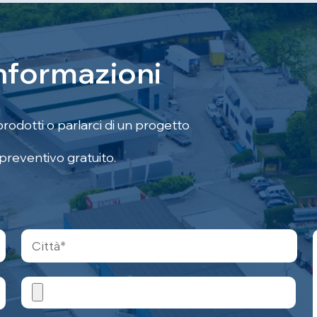
n
f
o
r
m
a
z
i
o
n
i
prodotti o parlarci di un progetto
 preventivo gratuito.