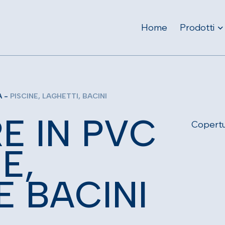
Home
Prodotti
A
-
PISCINE, LAGHETTI, BACINI
R
E
I
N
P
V
C
Copertur
N
E
,
E
B
A
C
I
N
I