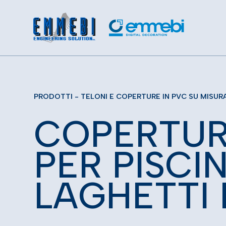
PRODOTTI
-
TELONI E COPERTURE IN PVC SU MISUR
C
O
P
E
R
T
U
P
E
R
P
I
S
C
I
L
A
G
H
E
T
T
I