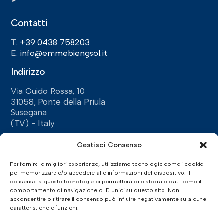
Contatti
T.
+39 0438 758203
E.
info@emmebiengsol.it
Indirizzo
Via Guido Rossa, 10
31058, Ponte della Priula
Susegana
(TV) - Italy
Social
Gestisci Consenso
Per fornire le migliori esperienze, utilizziamo tecnologie come i cookie
per memorizzare e/o accedere alle informazioni del dispositivo. Il
consenso a queste tecnologie ci permetterà di elaborare dati come il
Privacy Policy
comportamento di navigazione o ID unici su questo sito. Non
acconsentire o ritirare il consenso può influire negativamente su alcune
Privacy Policy
caratteristiche e funzioni.