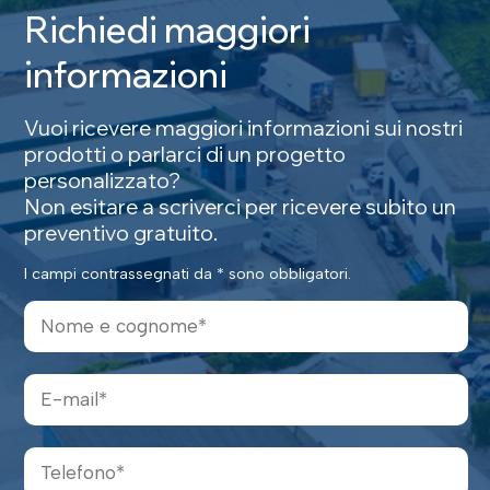
R
i
c
h
i
e
d
i
m
a
g
g
i
o
r
i
i
n
f
o
r
m
a
z
i
o
n
i
Vuoi ricevere maggiori informazioni sui nostri
prodotti o parlarci di un progetto
personalizzato?
Non esitare a scriverci per ricevere subito un
preventivo gratuito.
I campi contrassegnati da * sono obbligatori.